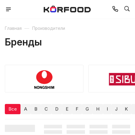
—
Главная
Производители
Бренды
Все
A
B
C
D
E
F
G
H
I
J
K