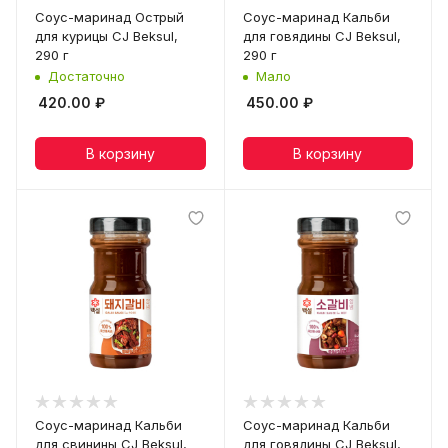
Соус-маринад Острый
Соус-маринад Кальби
для курицы CJ Beksul,
для говядины CJ Beksul,
290 г
290 г
Достаточно
Мало
420.00
₽
450.00
₽
В корзину
В корзину
Соус-маринад Кальби
Соус-маринад Кальби
для свинины CJ Beksul,
для говядины CJ Beksul,