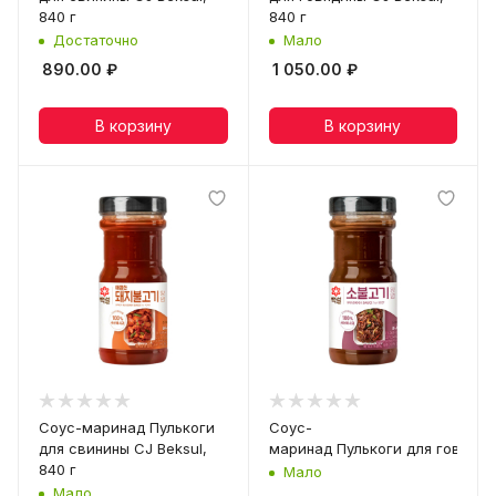
840 г
840 г
Достаточно
Мало
890.00
₽
1 050.00
₽
В корзину
В корзину
Соус-маринад Пулькоги
Соус-
для свинины CJ Beksul,
маринад Пулькоги для говядины
840 г
Мало
Мало