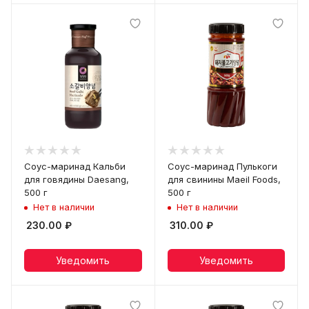
Соус-маринад Кальби
Соус-маринад Пулькоги
для говядины Daesang,
для свинины Maeil Foods,
500 г
500 г
Нет в наличии
Нет в наличии
230.00
₽
310.00
₽
Уведомить
Уведомить