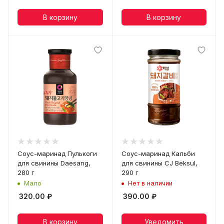
В корзину
В корзину
Соус-маринад Пулькоги
Соус-маринад Кальби
для свинины Daesang,
для свинины CJ Beksul,
280 г
290 г
Мало
Нет в наличии
320.00
₽
390.00
₽
В корзину
Уведомить