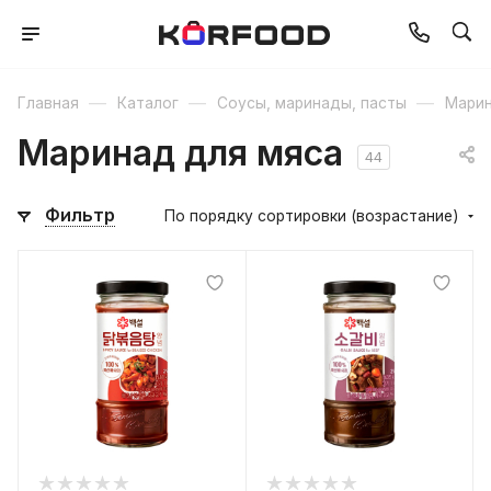
—
—
—
Главная
Каталог
Соусы, маринады, пасты
Марин
Маринад для мяса
44
Фильтр
По порядку сортировки (возрастание)