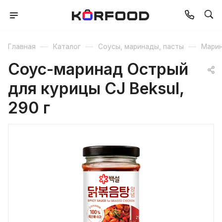
—
—
—
Главная
Каталог
Соусы, маринады, пасты
Марин
Соус-маринад Острый
для курицы CJ Beksul,
290 г