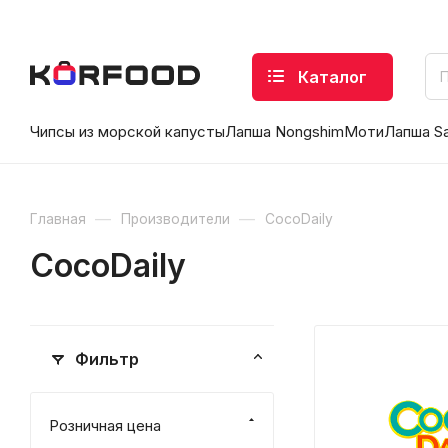
Каталог
Чипсы из морской капусты
Лапша Nongshim
Моти
Лапша S
—
—
Главная
Производители
CocoDaily
CocoDaily
Фильтр
Розничная цена