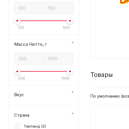
120
550
Масса Нетто, г
Товары
200
1000
Вкус
По умолчанию (во
Страна
Таиланд (
2
)