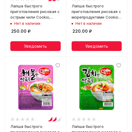
Лапша быстрого
Лапша быстрого
приготовления рисовая с
приготовления рисовая с
острым чили Cooksi,
морепродуктами Cooksi,
чашка 92 г
чашка 92 г
Нет в наличии
Нет в наличии
250.00
₽
220.00
₽
Уведомить
Уведомить
Лапша быстрого
Лапша быстрого
приготовления рисовая с
приготовления рисовая с