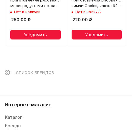
морепродуктами острая
кимчи Cooksi, чашка 92 г
Cooksi, чашка 92 г
Нет в наличии
Нет в наличии
250.00
₽
220.00
₽
Уведомить
Уведомить
СПИСОК БРЕНДОВ
Интернет-магазин
Каталог
Бренды