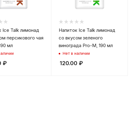
 Ice Talk лимонад
Напиток Ice Talk лимонад
ом персикового чая
со вкусом зеленого
190 мл
винограда Pro-M, 190 мл
наличии
Нет в наличии
0
₽
120.00
₽