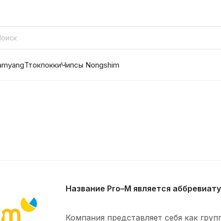
amyang
Ттокпокки
Чипсы Nongshim
Название Pro–M является аббревиатур
Компания представляет себя как гру