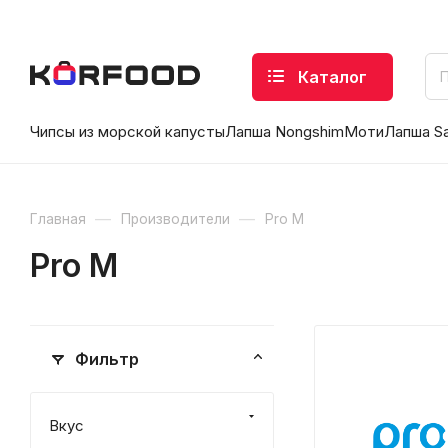
Каталог
Чипсы из морской капусты
Лапша Nongshim
Моти
Лапша S
—
—
Главная
Производители
Pro M
Pro M
Фильтр
Вкус