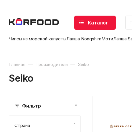
Каталог
Чипсы из морской капусты
Лапша Nongshim
Моти
Лапша S
—
—
Главная
Производители
Seiko
Seiko
Фильтр
Страна