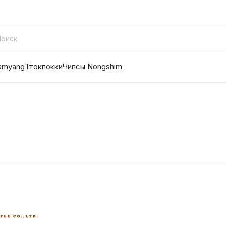
amyang
Ттокпокки
Чипсы Nongshim