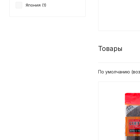
Япония (
1
)
Товары
По умолчанию (во