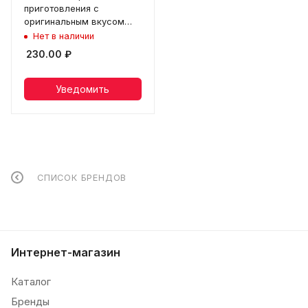
приготовления с
оригинальным вкусом
Sriracha, чашка 110 г
Нет в наличии
230.00
₽
Уведомить
СПИСОК БРЕНДОВ
Интернет-магазин
Каталог
Бренды