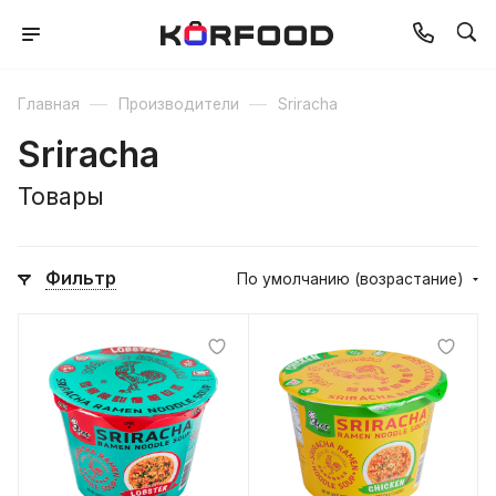
—
—
Главная
Производители
Sriracha
Sriracha
Товары
Фильтр
По умолчанию (возрастание)