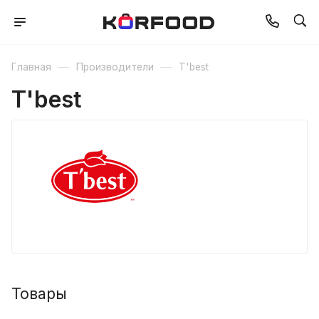
—
—
Главная
Производители
T'best
T'best
Товары