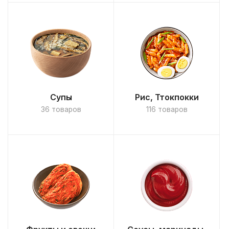
Супы
Рис, Ттокпокки
36 товаров
116 товаров