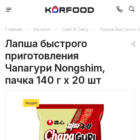
—
—
—
Главная
Каталог
Cash & Carry
Лапша быстрого п
Лапша быстрого
приготовления
Чапагури Nongshim,
пачка 140 г х 20 шт
Акция