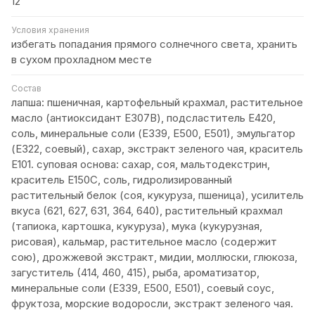
12
Условия хранения
избегать попадания прямого солнечного света, хранить
в сухом прохладном месте
Состав
лапша: пшеничная, картофельный крахмал, растительное
масло (антиоксидант Е307В), подсластитель Е420,
соль, минеральные соли (Е339, Е500, Е501), эмульгатор
(Е322, соевый), сахар, экстракт зеленого чая, краситель
Е101. суповая основа: сахар, соя, мальтодекстрин,
краситель Е150С, соль, гидролизированный
растительный белок (соя, кукуруза, пшеница), усилитель
вкуса (621, 627, 631, 364, 640), растительный крахмал
(тапиока, картошка, кукуруза), мука (кукурузная,
рисовая), кальмар, растительное масло (содержит
сою), дрожжевой экстракт, мидии, моллюски, глюкоза,
загуститель (414, 460, 415), рыба, ароматизатор,
минеральные соли (Е339, Е500, Е501), соевый соус,
фруктоза, морские водоросли, экстракт зеленого чая.