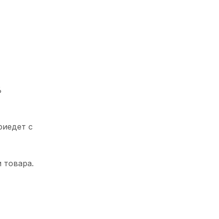
%
риедет с
 товара.