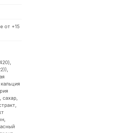
е от +15
420),
2)),
ая
 кальция
трия
, сахар,
стракт,
кт
он,
расный