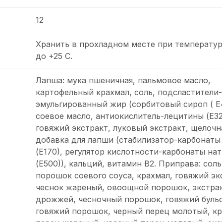
12
Хранить в прохладном месте при температур
до +25 C.
Лапша: мука пшеничная, пальмовое масло,
картофельный крахмал, соль, подсластители-
эмульгированный жир (сорбитовый сироп ( E
соевое масло, антиокислитель-лецитины (Е32
говяжий экстракт, луковый экстракт, щелочн
добавка для лапши (стабилизатор-карбонаты
(Е170), регулятор кислотности-карбонаты на
(Е500)), кальций, витамин В2. Приправа: соль
порошок соевого соуса, крахмал, говяжий эк
чеснок жареный, овоощной порошок, экстра
дрожжей, чесночный порошок, говяжий буль
говяжий порошок, черный перец молотый, к