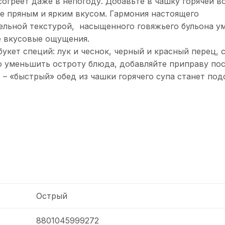
огреет даже в непогоду. Добавьте в чашку горячей в
е пряным и ярким вкусом. Гармония настоящего
ельной текстурой, насыщенного говяжьего бульона у
е вкусовые ощущения.
букет специй: лук и чеснок, черный и красный перец, 
го уменьшить остроту блюда, добавляйте приправу по
о – «быстрый» обед из чашки горячего супа станет по
Острый
8801045999272