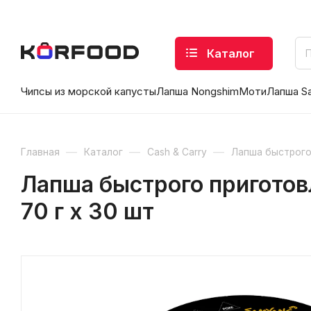
Каталог
Чипсы из морской капусты
Лапша Nongshim
Моти
Лапша S
—
—
—
Главная
Каталог
Cash & Carry
Лапша быстрого
Лапша быстрого приготовл
70 г х 30 шт