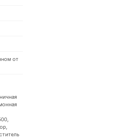
нном от
ничная
имонная
500,
ор,
ститель