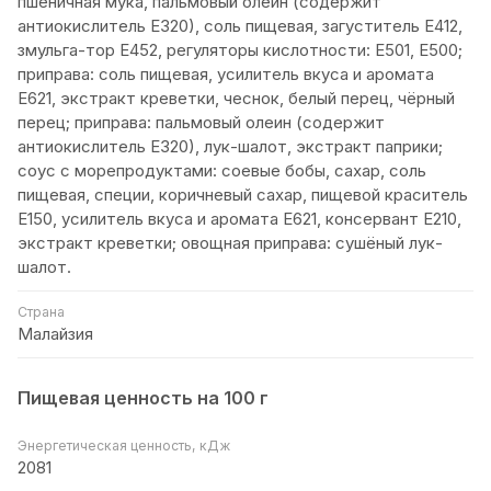
пшеничная мука, пальмовый олеин (содержит
антиокислитель Е320), соль пищевая, загуститель Е412,
змульга-тор Е452, регуляторы кислотности: Е501, Е500;
приправа: соль пищевая, усилитель вкуса и аромата
Е621, экстракт креветки, чеснок, белый перец, чёрный
перец; приправа: пальмовый олеин (содержит
антиокислитель Е320), лук-шалот, экстракт паприки;
соус с морепродуктами: соевые бобы, сахар, соль
пищевая, специи, коричневый сахар, пищевой краситель
Е150, усилитель вкуса и аромата Е621, консервант Е210,
экстракт креветки; овощная приправа: сушёный лук-
шалот.
Страна
Малайзия
Пищевая ценность на 100 г
Энергетическая ценность, кДж
2081