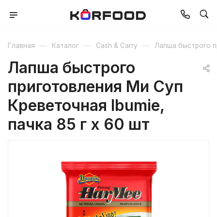
—
—
—
Главная
Каталог
Cash & Carry
Лапша быстрого п
Лапша быстрого
приготовления Ми Суп
Креветочная Ibumie,
пачка 85 г х 60 шт