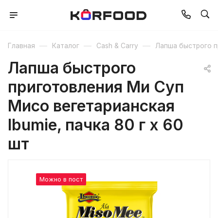
—
—
—
Главная
Каталог
Cash & Carry
Лапша быстрого п
Лапша быстрого
приготовления Ми Суп
Мисо вегетарианская
Ibumie, пачка 80 г х 60
шт
Можно в пост