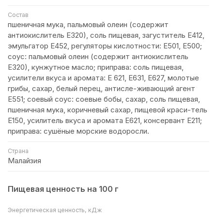
Состав
пшеничная мука, пальмовый олеин (содержит
антиокислитель Е320), соль пищевая, загуститель Е412,
эмульгатор Е452, регуляторы кислотности: Е501, Е500;
соус: пальмовый олеин (содержит антиокислитель
Е320), кунжутное масло; приправа: соль пищевая,
усилители вкуса и аромата: Е 621, Е631, Е627, молотые
грибы, сахар, белый перец, антисле-живающий агент
Е551; соевый соус: соевые бобы, сахар, соль пищевая,
пшеничная мука, коричневый сахар, пищевой краси-тель
Е150, усилитель вкуса и аромата Е621, консервант Е211;
приправа: сушёные морские водоросли.
Страна
Малайзия
Пищевая ценность на 100 г
Энергетическая ценность, кДж