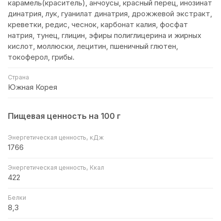
карамель(краситель), анчоусы, красный перец, инозинат
динатрия, лук, гуанилат динатрия, дрожжевой экстракт,
креветки, редис, чеснок, карбонат калия, фосфат
натрия, тунец, глицин, эфиры полиглицерина и жирных
кислот, моллюски, лецитин, пшеничный глютен,
токоферол, грибы.
Страна
Южная Корея
Пищевая ценность на 100 г
Энергетическая ценность, кДж
1766
Энергетическая ценность, Ккал
422
Белки
8,3