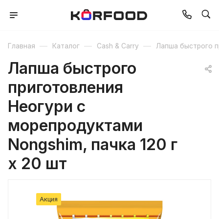
—
—
—
Главная
Каталог
Cash & Carry
Лапша быстрого п
Лапша быстрого
приготовления
Неогури с
морепродуктами
Nongshim, пачка 120 г
х 20 шт
Акция