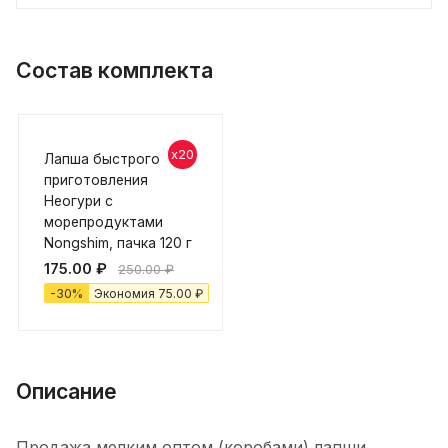
Состав комплекта
x20
Лапша быстрого
приготовления
Неогури с
морепродуктами
Nongshim, пачка 120 г
175.00
₽
250.00
₽
-
30
%
Экономия
75.00
₽
Описание
Продажа мелким оптом (коробами) лапши