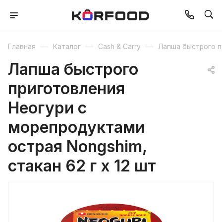
—
—
—
Главная
Каталог
Cash & Carry
Лапша быстрого п
Лапша быстрого
приготовления
Неогури с
морепродуктами
острая Nongshim,
стакан 62 г х 12 шт