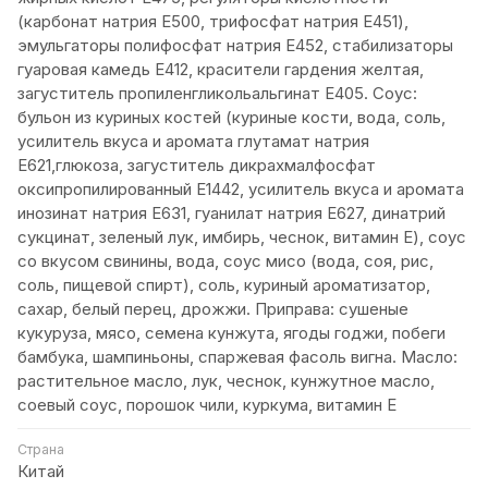
(карбонат натрия E500, трифосфат натрия E451),
эмульгаторы полифосфат натрия E452, стабилизаторы
гуаровая камедь E412, красители гардения желтая,
загуститель пропиленгликольальгинат E405. Соус:
бульон из куриных костей (куриные кости, вода, соль,
усилитель вкуса и аромата глутамат натрия
E621,глюкоза, загуститель дикрахмалфосфат
оксипропилированный E1442, усилитель вкуса и аромата
инозинат натрия Е631, гуанилат натрия E627, динатрий
сукцинат, зеленый лук, имбирь, чеснок, витамин E), соус
со вкусом свинины, вода, соус мисо (вода, соя, рис,
соль, пищевой спирт), соль, куриный ароматизатор,
сахар, белый перец, дрожжи. Приправа: сушеные
кукуруза, мясо, семена кунжута, ягоды годжи, побеги
бамбука, шампиньоны, спаржевая фасоль вигна. Масло:
растительное масло, лук, чеснок, кунжутное масло,
соевый соус, порошок чили, куркума, витамин Е
Страна
Китай