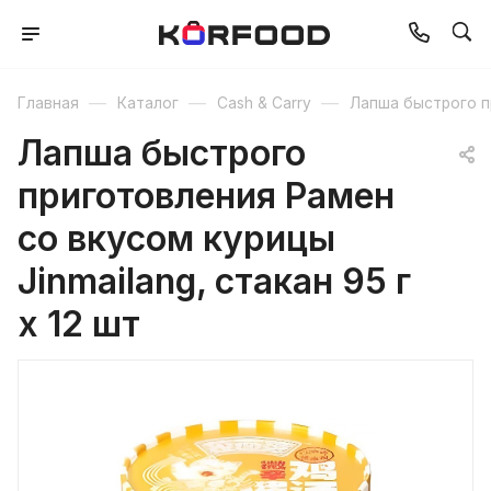
—
—
—
Главная
Каталог
Cash & Carry
Лапша быстрого п
Лапша быстрого
приготовления Рамен
со вкусом курицы
Jinmailang, стакан 95 г
х 12 шт