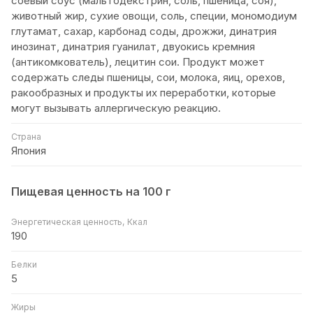
соевый соус (мальтодекстрин, соль, пшеница, соя),
животный жир, сухие овощи, соль, специи, мономодиум
глутамат, сахар, карбонад соды, дрожжи, динатрия
инозинат, динатрия гуанилат, двуокись кремния
(антикомкователь), лецитин сои. Продукт может
содержать следы пшеницы, сои, молока, яиц, орехов,
ракообразных и продукты их переработки, которые
могут вызывать аллергическую реакцию.
Страна
Япония
Пищевая ценность на 100 г
Энергетическая ценность, Ккал
190
Белки
5
Жиры