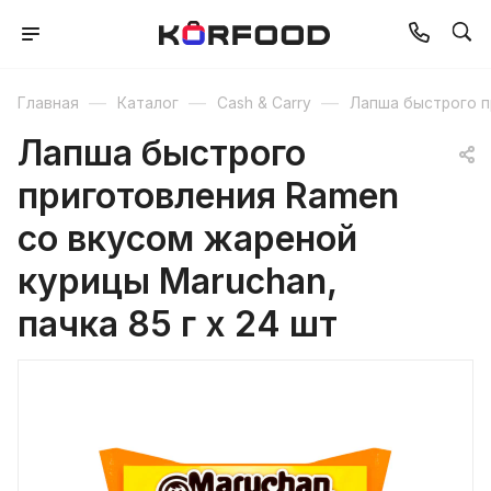
—
—
—
Главная
Каталог
Cash & Carry
Лапша быстрого п
Лапша быстрого
приготовления Ramen
со вкусом жареной
курицы Maruchan,
пачка 85 г х 24 шт