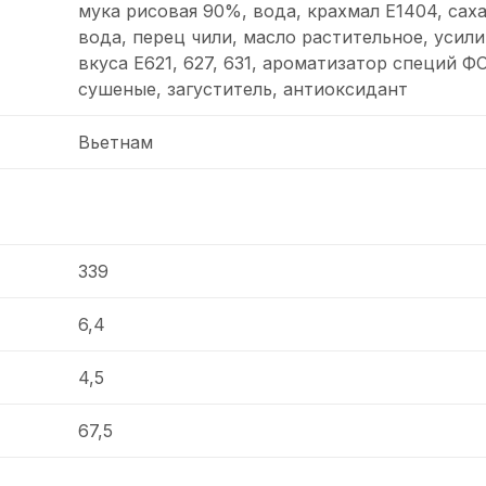
мука рисовая 90%, вода, крахмал Е1404, саха
вода, перец чили, масло растительное, усил
вкуса Е621, 627, 631, ароматизатор специй Ф
сушеные, загуститель, антиоксидант
Вьетнам
339
6,4
4,5
67,5