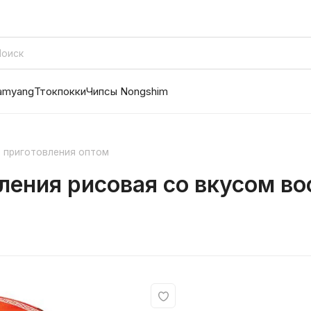
amyang
Ттокпокки
Чипсы Nongshim
 приготовления оптом
ления рисовая со вкусом в