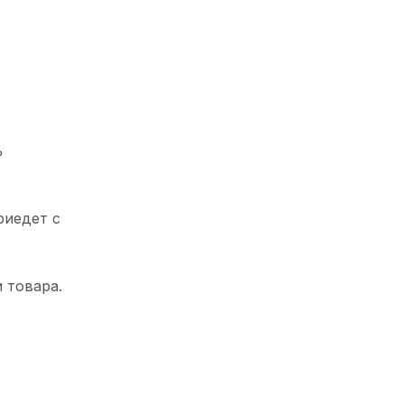
%
риедет с
 товара.