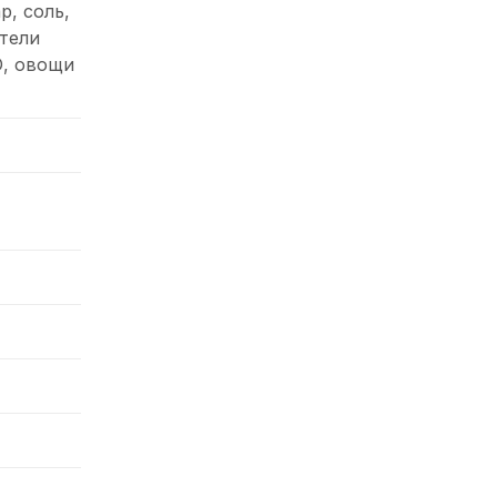
р, соль,
ители
О, овощи