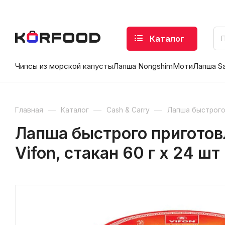
Каталог
Чипсы из морской капусты
Лапша Nongshim
Моти
Лапша S
—
—
—
Главная
Каталог
Cash & Carry
Лапша быстрого
Лапша быстрого приготов
Vifon, стакан 60 г х 24 шт