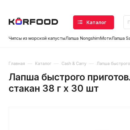
Каталог
Чипсы из морской капусты
Лапша Nongshim
Моти
Лапша S
—
—
—
Главная
Каталог
Cash & Carry
Лапша быстрого
Лапша быстрого приготов
стакан 38 г х 30 шт