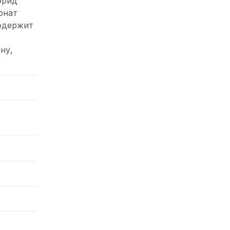
орид
онат
содержит
ну,