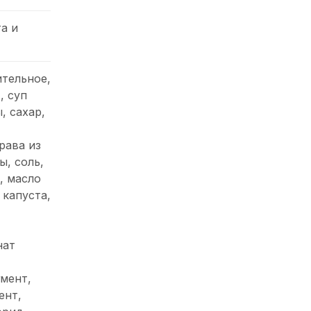
а и
ительное,
, суп
, сахар,
рава из
, соль,
, масло
 капуста,
нат
мент,
ент,