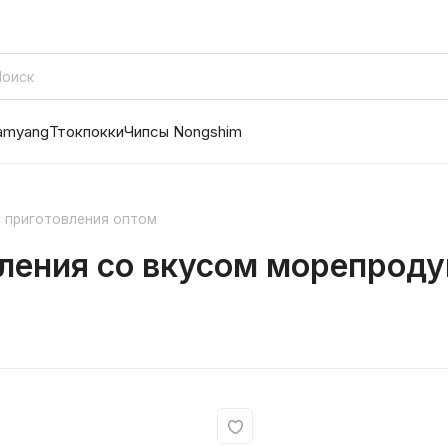
amyang
Ттокпокки
Чипсы Nongshim
 приготовления оптом
ления со вкусом морепродук