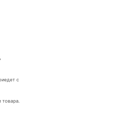
%
риедет с
 товара.