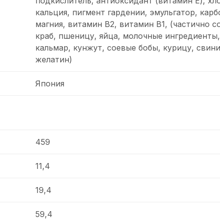
подкислитель, антиоксидант (витамин Е), хл
кальция, пигмент гардении, эмульгатор, карб
магния, витамин В2, витамин В1, (частично 
краб, пшеницу, яйца, молочные ингредиенты,
кальмар, кунжут, соевые бобы, курицу, свини
желатин)
Япония
459
11,4
19,4
59,4