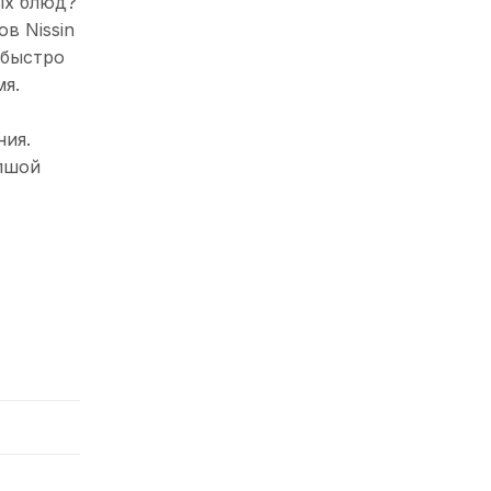
ых блюд?
в Nissin
 быстро
мя.
ния.
апшой