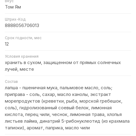
Вкус
Том Ям
Штрих-Код
8888056706013
Срок годности, мес
12
Условия хранения
хранить в сухом, защищенном от прямых солнечных
лучей, месте
Состав
лапша - пшеничная мука, пальмовое масло, соль;
приправа - соль, сахар, масло канолы, экстракт
морепродуктов (креветки, рыба, морской гребешок,
соль), гидролизованный соевый белок, лимонная
кислота, перец чили, чеснок, лимонная трава, хлопья
листьев лайма, динатрий 5-рибонуклеотид (из крахмала
тапиоки), аромат, паприка, масло чили