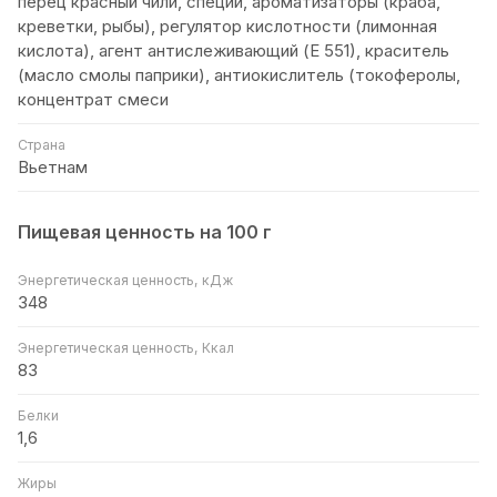
перец красный чили, специи, ароматизаторы (краба,
креветки, рыбы), регулятор кислотности (лимонная
кислота), агент антислеживающий (Е 551), краситель
(масло смолы паприки), антиокислитель (токоферолы,
концентрат смеси
Страна
Вьетнам
Пищевая ценность на 100 г
Энергетическая ценность, кДж
348
Энергетическая ценность, Ккал
83
Белки
1,6
Жиры