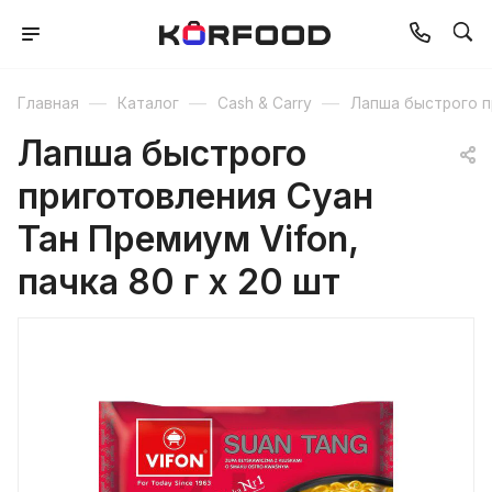
—
—
—
Главная
Каталог
Cash & Carry
Лапша быстрого п
Лапша быстрого
приготовления Суан
Тан Премиум Vifon,
пачка 80 г х 20 шт