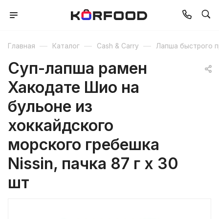
—
—
—
Главная
Каталог
Cash & Carry
Лапша быстрого п
Суп-лапша рамен
Хакодате Шио на
бульоне из
хоккайдского
морского гребешка
Nissin, пачка 87 г х 30
шт