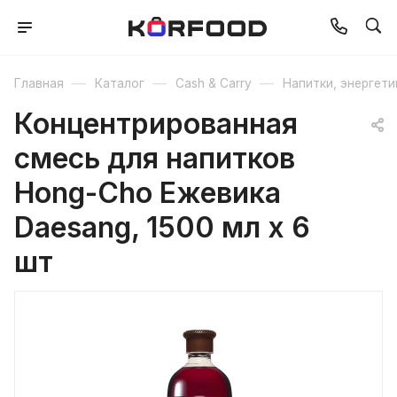
—
—
—
Главная
Каталог
Cash & Carry
Напитки, энергети
Концентрированная
смесь для напитков
Hong-Cho Ежевика
Daesang, 1500 мл х 6
шт