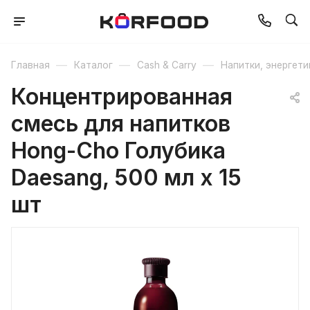
—
—
—
Главная
Каталог
Cash & Carry
Напитки, энергети
Концентрированная
смесь для напитков
Hong-Cho Голубика
Daesang, 500 мл х 15
шт