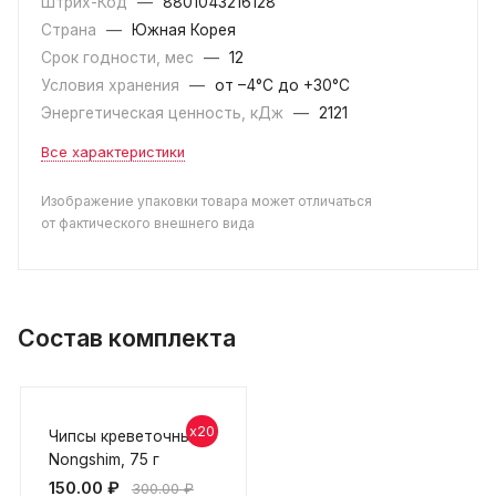
Штрих-Код
—
8801043216128
Страна
—
Южная Корея
Срок годности, мес
—
12
Условия хранения
—
от –4°С до +30°C
Энергетическая ценность, кДж
—
2121
Все характеристики
Изображение упаковки товара может отличаться
от фактического внешнего вида
Состав комплекта
x20
Чипсы креветочные
Nongshim, 75 г
150.00
₽
300.00
₽