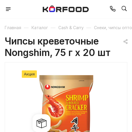
—
—
—
Главная
Каталог
Cash & Carry
Снеки, чипсы опт
Чипсы креветочные
Nongshim, 75 г х 20 шт
Акция