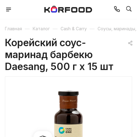
—
—
—
Главная
Каталог
Cash & Carry
Соусы, маринады,
Корейский соус-
маринад барбекю
Daesang, 500 г х 15 шт