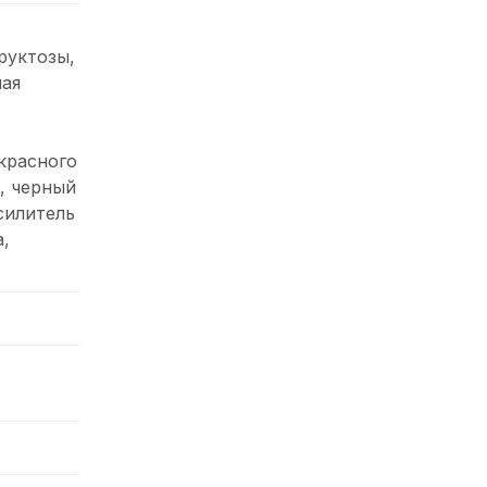
руктозы,
ная
красного
, черный
силитель
,