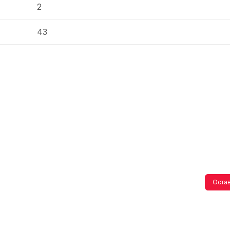
2
43
Остав