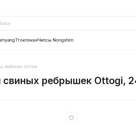
amyang
Ттокпокки
Чипсы Nongshim
ы, майонез оптом
свиных ребрышек Ottogi, 24