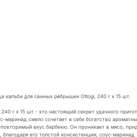
калъби для свиных рёбрышек Ottogi, 240 г х 15 шт.
 240 г х 15 шт - это настоящий секрет удачного приго
с-маринад смело сочетает в себе богатство ароматн
еповторимый вкус барбекю. Он проникает в мясо, при
, благодаря его толстой консистенции, соус-маринад