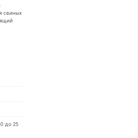
с
я свиных
оящий
0 до 25