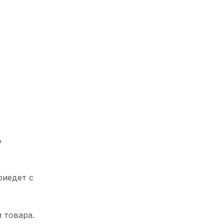
%
риедет с
 товара.