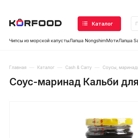
Каталог
Чипсы из морской капусты
Лапша Nongshim
Моти
Лапша S
—
—
—
Главная
Каталог
Cash & Carry
Соусы, маринад
Соус-маринад Кальби для 