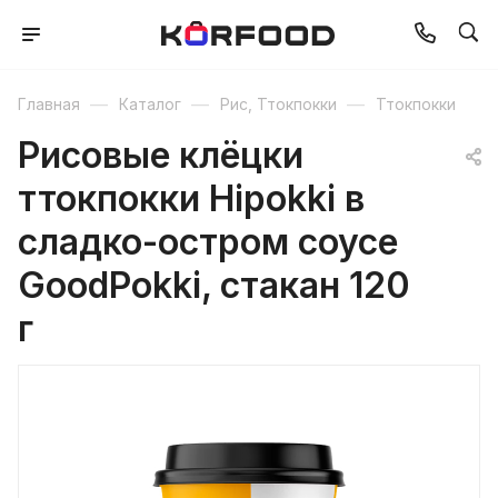
—
—
—
Главная
Каталог
Рис, Ттокпокки
Ттокпокки
Рисовые клёцки
ттокпокки Hipokki в
сладко-остром соусе
GoodPokki, стакан 120
г