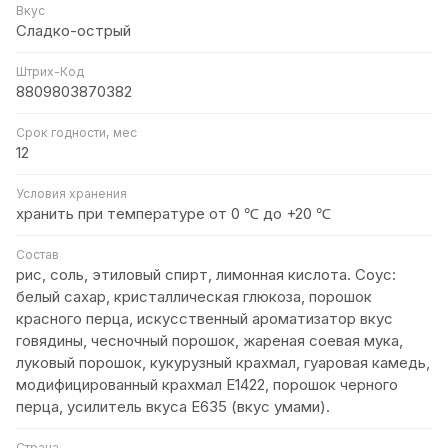
Вкус
Сладко-острый
Штрих-Код
8809803870382
Срок годности, мес
12
Условия хранения
хранить при температуре от 0 ℃ до +20 ℃
Состав
рис, соль, этиловый спирт, лимонная кислота. Cоус:
белый сахар, кристаллическая глюкоза, порошок
красного перца, искусственный ароматизатор вкус
говядины, чесночный порошок, жареная соевая мука,
луковый порошок, кукурузный крахмал, гуаровая камедь,
модифицированный крахмал Е1422, порошок черного
перца, усилитель вкуса Е635 (вкус умами).
Страна