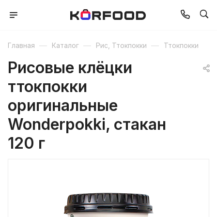
—
—
—
Главная
Каталог
Рис, Ттокпокки
Ттокпокки
Рисовые клёцки
ттокпокки
оригинальные
Wonderpokki, стакан
120 г