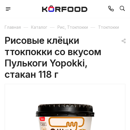
—
—
—
Главная
Каталог
Рис, Ттокпокки
Ттокпокки
Рисовые клёцки
ттокпокки со вкусом
Пулькоги Yopokki,
стакан 118 г