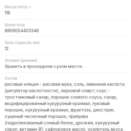
Масса Нетто, г
118
Штрих-Код
8809054403346
Срок годности, мес
12
Условия хранения
Хранить в прохладном сухом месте.
Состав
рисовые клецки - рисовая мука, соль, лимонная кислота
(регулятор кислотности), зерновой спирт; соус -
тростниковый сахар, порошок соевого соуса, сахар,
модифицированный кукурузный крахмал, луковый
порошок, кукурузный крахмал, фруктоза, декстрин,
сушеный чесночный порошок, приправа
(гидролизованный соевый белок, дрожжи, кукурузный
сироп, витамин B1, сафлоровое масло, усилитель вкуса