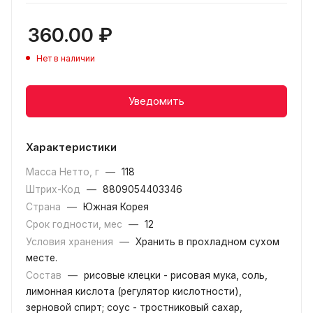
360.00
₽
Нет в наличии
Уведомить
Характеристики
Масса Нетто, г
—
118
Штрих-Код
—
8809054403346
Страна
—
Южная Корея
Срок годности, мес
—
12
Условия хранения
—
Хранить в прохладном сухом
месте.
Состав
—
рисовые клецки - рисовая мука, соль,
лимонная кислота (регулятор кислотности),
зерновой спирт; соус - тростниковый сахар,