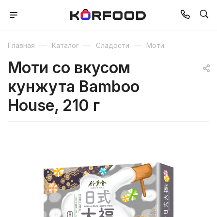
—
—
—
Главная
Каталог
Сладости
Моти
Моти со вкусом
кунжута Bamboo
House, 210 г