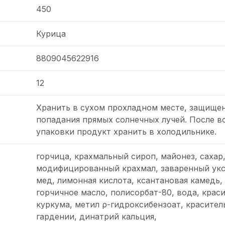
450
Курица
8809045622916
12
Хранить в сухом прохладном месте, защище
попадания прямых солнечных лучей. После в
упаковки продукт хранить в холодильнике.
горчица, крахмальный сироп, майонез, сахар
модифицированный крахмал, заваренный уксу
мед, лимонная кислота, ксантановая камедь,
горчичное масло, полисорбат-80, вода, крас
куркума, метил ρ-гидроксибензоат, красител
гардении, динатрий кальция,