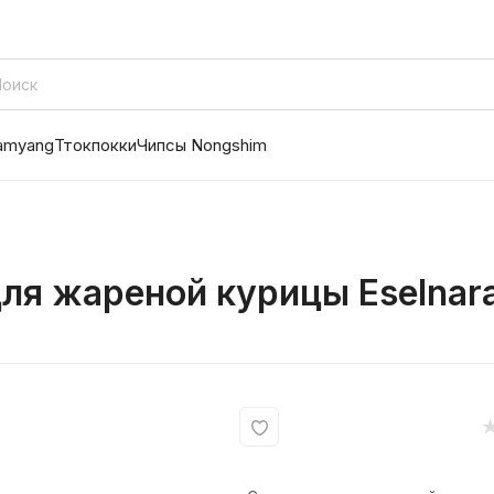
amyang
Ттокпокки
Чипсы Nongshim
ля жареной курицы Eselnara