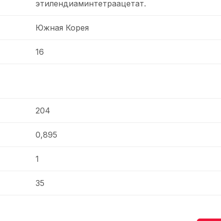
этилендиаминтетраацетат.
Южная Корея
16
204
0,895
1
35