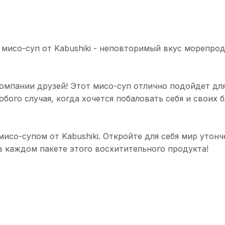
исо-суп от Kabushiki - неповторимый вкус морепрод
омпании друзей! Этот мисо-суп отлично подойдет дл
бого случая, когда хочется побаловать себя и своих 
со-супом от Kabushiki. Откройте для себя мир утонч
в каждом пакете этого восхитительного продукта!