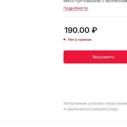
Мисо-суп Kabushiki с моллюскам
Подробности
190.00
₽
Нет в наличии
Уведомить
Изображение упаковки товара може
от фактического внешнего вида