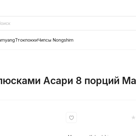
amyang
Ттокпокки
Чипсы Nongshim
люсками Асари 8 порций Mar