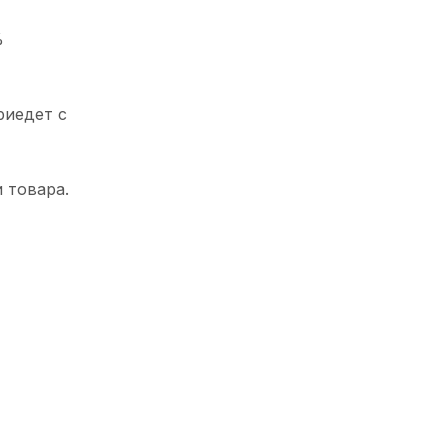
%
риедет с
 товара.