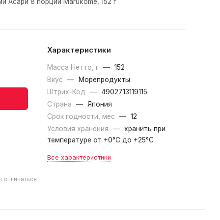
и Асари 8 порций Marukome, 152 г
Характеристики
Масса Нетто, г
—
152
Вкус
—
Морепродукты
Штрих-Код
—
4902713119115
Страна
—
Япония
Срок годности, мес
—
12
Условия хранения
—
хранить при
температуре от +0°С до +25°С
Все характеристики
т отличаться