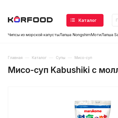
Каталог
Чипсы из морской капусты
Лапша Nongshim
Моти
Лапша S
—
—
—
Главная
Каталог
Супы
Мисо-суп
Мисо-суп Kabushiki с мол