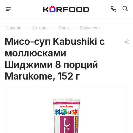
—
—
—
Главная
Каталог
Супы
Мисо-суп
Мисо-суп Kabushiki с
моллюсками
Шиджими 8 порций
Marukome, 152 г