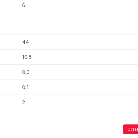
6
44
10,5
0,3
0,1
2
Остав