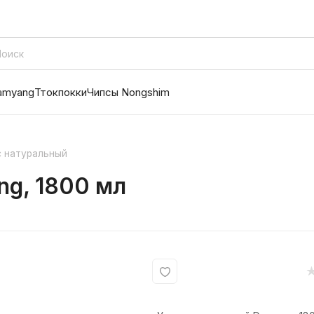
amyang
Ттокпокки
Чипсы Nongshim
с натуральный
ng, 1800 мл