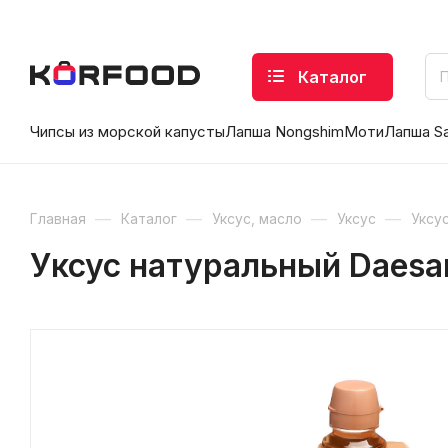
Каталог
Чипсы из морской капусты
Лапша Nongshim
Моти
Лапша S
—
—
—
—
Главная
Каталог
Уксус, масло
Уксус
Уксу
Уксус натуральный Daesa