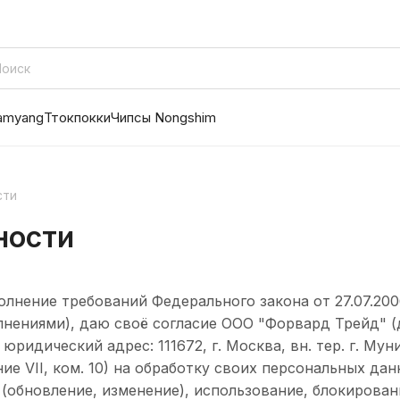
amyang
Ттокпокки
Чипсы Nongshim
сти
ности
олнение требований Федерального закона от 27.07.200
нениями), даю своё согласие ООО "Форвард Трейд" (
юридический адрес: 111672, г. Москва, вн. тер. г. Му
ение VII, ком. 10) на обработку своих персональных д
 (обновление, изменение), использование, блокирован