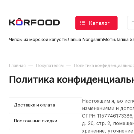
Каталог
Чипсы из морской капусты
Лапша Nongshim
Моти
Лапша S
—
—
Главная
Покупателям
Политика конфиденциально
Политика конфиденциаль
Настоящим я, во исп
Доставка и оплата
изменениями и допол
ОГРН 1157746173386, 
Постоянные скидки
д. 26, стр. 2, помещ
хранение, уточнение