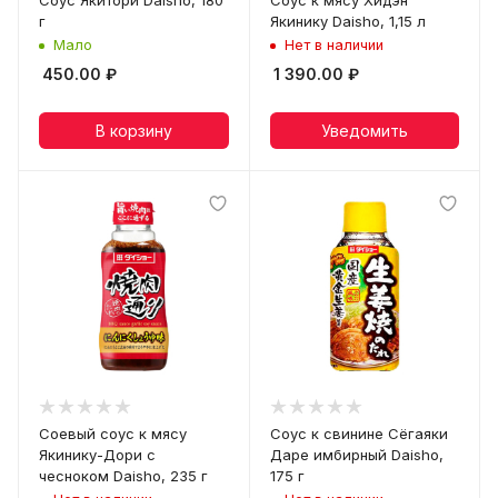
Соус Якитори Daisho, 180
Соус к мясу Хидэн
г
Якинику Daisho, 1,15 л
Мало
Нет в наличии
450.00
₽
1 390.00
₽
В корзину
Уведомить
Соевый соус к мясу
Соус к свинине Сёгаяки
Якинику-Дори с
Даре имбирный Daisho,
чесноком Daisho, 235 г
175 г