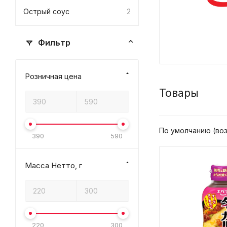
Острый соус
2
Фильтр
Розничная цена
Товары
По умолчанию (во
390
590
Масса Нетто, г
220
300