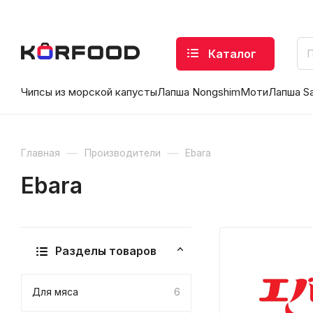
Каталог
Чипсы из морской капусты
Лапша Nongshim
Моти
Лапша S
—
—
Главная
Производители
Ebara
Ebara
Разделы товаров
Для мяса
6