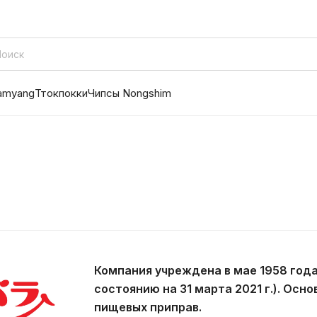
amyang
Ттокпокки
Чипсы Nongshim
Компания учреждена в мае 1958 года
состоянию на 31 марта 2021 г.). Ос
пищевых приправ.