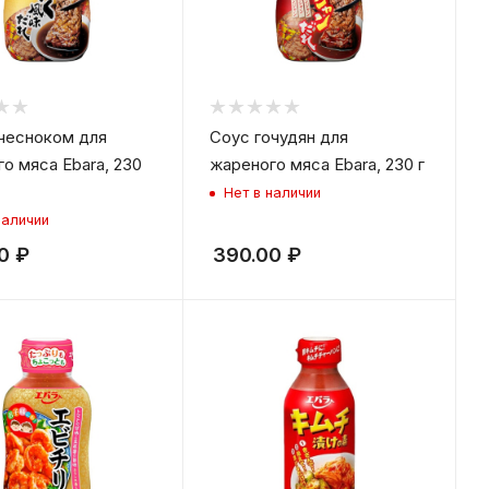
чесноком для
Соус гочудян для
о мяса Ebara, 230
жареного мяса Ebara, 230 г
Нет в наличии
наличии
0
₽
390.00
₽