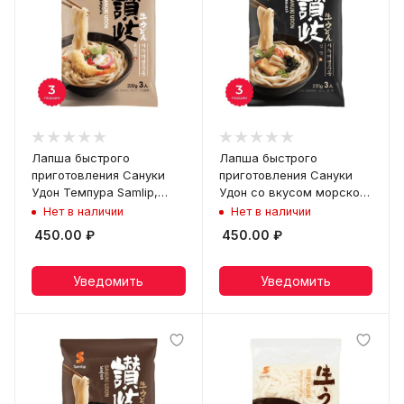
Лапша быстрого
Лапша быстрого
приготовления Сануки
приготовления Сануки
Удон Темпура Samlip,
Удон со вкусом морской
пачка 684 г
капусты Samlip, пачка 672
Нет в наличии
Нет в наличии
г
450.00
₽
450.00
₽
Уведомить
Уведомить