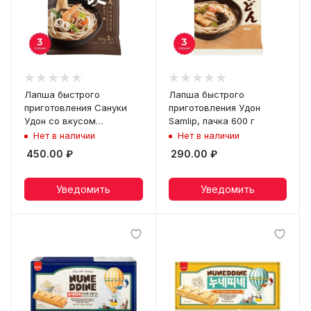
Лапша быстрого
Лапша быстрого
приготовления Сануки
приготовления Удон
Удон со вкусом
Samlip, пачка 600 г
морепродуктов Samlip,
Нет в наличии
Нет в наличии
пачка 642 г
450.00
₽
290.00
₽
Уведомить
Уведомить