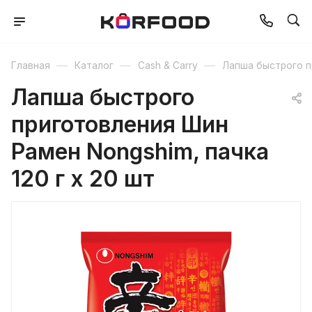
—
—
—
Главная
Каталог
Cash & Carry
Лапша быстрого п
Лапша быстрого
приготовления Шин
Рамен Nongshim, пачка
120 г x 20 шт