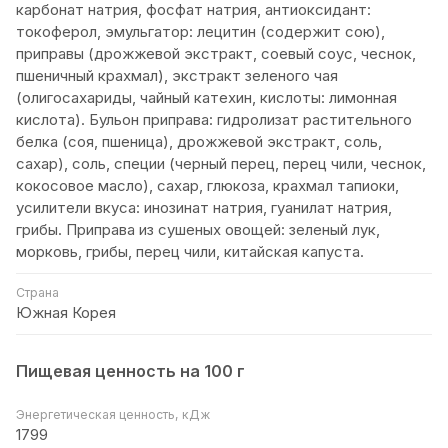
карбонат натрия, фосфат натрия, антиоксидант:
токоферол, эмульгатор: лецитин (содержит сою),
приправы (дрожжевой экстракт, соевый соус, чеснок,
пшеничный крахмал), экстракт зеленого чая
(олигосахариды, чайный катехин, кислоты: лимонная
кислота). Бульон приправа: гидролизат растительного
белка (соя, пшеница), дрожжевой экстракт, соль,
сахар), соль, специи (черный перец, перец чили, чеснок,
кокосовое масло), сахар, глюкоза, крахмал тапиоки,
усилители вкуса: инозинат натрия, гуанилат натрия,
грибы. Приправа из сушеных овощей: зеленый лук,
морковь, грибы, перец чили, китайская капуста.
Страна
Южная Корея
Пищевая ценность на 100 г
Энергетическая ценность, кДж
1799