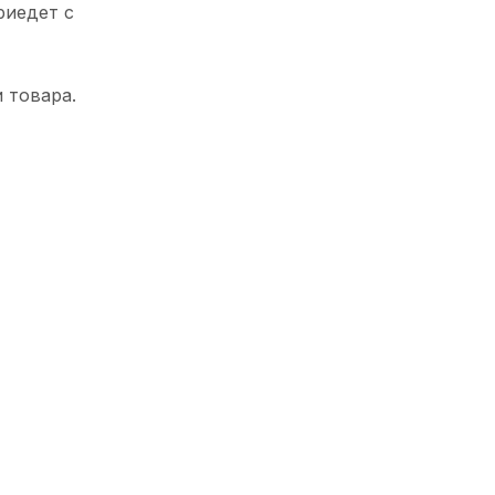
риедет с
 товара.