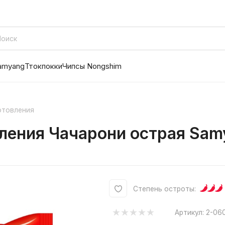
amyang
Ттокпокки
Чипсы Nongshim
отовления
ения Чачарони острая Samy
Степень остроты:
Артикул:
2-06