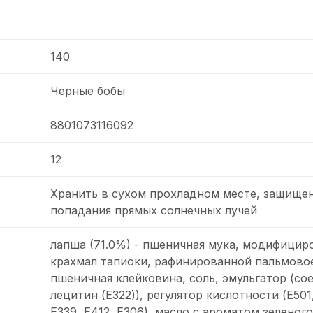
140
Черные бобы
8801073116092
12
Хранить в сухом прохладном месте, защище
попадания прямых солнечных лучей
лапша (71.0%) - пшеничная мука, модифици
крахмал тапиоки, рафинированной пальмовое
пшеничная клейковина, соль, эмульгатор (со
лецитин (E322)), регулятор кислотности (Е501
Е339, Е412, Е306), масло с ароматом зеленого