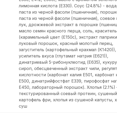
лимонная кислота (Е330). Соус (24.8%) - вода,
паста из черной фасоли (пшеничная), порошк
паста из черной фасоли (пшеничная), соевое 
лук, дрожжевой экстракт в порошке (пшеница
масло семян красного перца, соль, краситель
(карамельный цвет (Е150с), экстракт паприки 
луковый порошок, красный молотый перец,
загуститель (картофельный крахмал (К1420)),
усилитель вкуса (глутамат натрия (Е621)),
динатриевый 5-рибонуклеотид (Е635), кукур
сироп, обесцвеченный экстракт чили, регуля
кислотности (карбонат калия Е501, карбонат 
Е500, динатрийфостфат Е339, пирофосфат на
Е450, лабораторный порошок). Хлопья (2.1%) 
текстурированный соевый протеин, сушеный
картофель фри, хлопья из сушеной капусты, х
суш