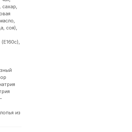
 сахар,
овая
масло,
, соя),
(Е160с),
узный
тор
натрия
трия
–
лопья из