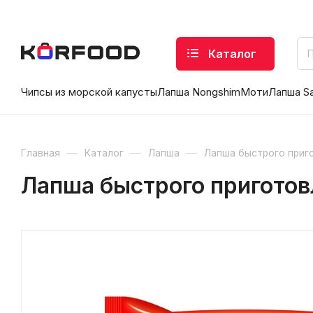
Каталог
Чипсы из морской капусты
Лапша Nongshim
Моти
Лапша S
—
—
—
Главная
Каталог
Лапша
Лапша быстрого приг
Лапша быстрого приготовл