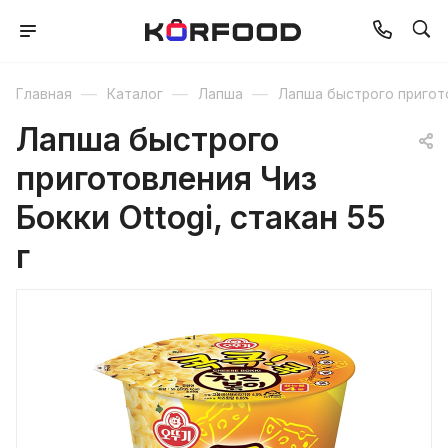
—
—
—
Главная
Каталог
Лапша
Лапша быстрого пригот
Лапша быстрого
приготовления Чиз
Бокки Ottogi, стакан 55
г