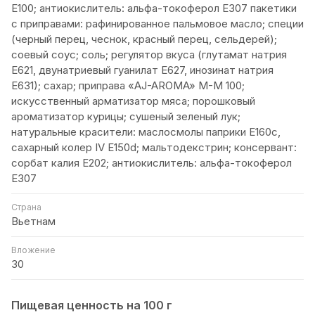
Е100; антиокислитель: альфа-токоферол Е307 пакетики
с приправами: рафинированное пальмовое масло; специи
(черный перец, чеснок, красный перец, сельдерей);
соевый соус; соль; регулятор вкуса (глутамат натрия
Е621, двунатриевый гуанилат Е627, инозинат натрия
Е631); сахар; приправа «AJ-AROMA» M-М 100;
искусственный арматизатор мяса; порошковый
ароматизатор курицы; сушеный зеленый лук;
натуральные красители: маслосмолы паприки Е160с,
сахарный колер IV E150d; мальтодекстрин; консервант:
сорбат калия Е202; антиокислитель: альфа-токоферол
Е307
Страна
Вьетнам
Вложение
30
Пищевая ценность на 100 г