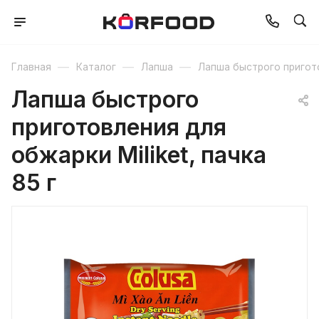
—
—
—
Главная
Каталог
Лапша
Лапша быстрого пригот
Лапша быстрого
приготовления для
обжарки Miliket, пачка
85 г