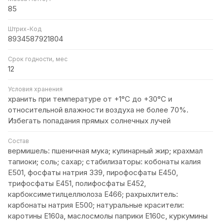
85
Штрих-Код
8934587921804
Срок годности, мес
12
Условия хранения
хранить при температуре от +1°C до +30°C и
относительной влажности воздуха не более 70%.
Избегать попадания прямых солнечных лучей
Состав
вермишель: пшеничная мука; кулинарный жир; крахмал
тапиоки; соль; сахар; стабилизаторы: кобонаты калия
Е501, фосфаты натрия 339, пирофосфаты Е450,
трифосфаты Е451, полифосфаты Е452,
карбоксиметилцеллюлоза Е466; рахрыхлитель:
карбонаты натрия Е500; натуральные красители:
каротины Е160а, маслосмолы паприки Е160с, куркумины