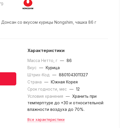
79
Донсан со вкусом курицы Nongshim, чашка 86 г
Характеристики
Масса Нетто, г
—
86
Вкус
—
Курица
Штрих-Код
—
8801043011327
Страна
—
Южная Корея
Срок годности, мес
—
12
Условия хранения
—
Хранить при
темперптуре до +30 и относительной
влажности воздуха до 70%.
Все характеристики