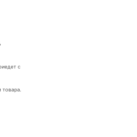
%
риедет с
 товара.