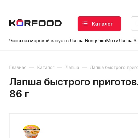
Каталог
Чипсы из морской капусты
Лапша Nongshim
Моти
Лапша S
—
—
—
Главная
Каталог
Лапша
Лапша быстрого приг
Лапша быстрого приготов
86 г