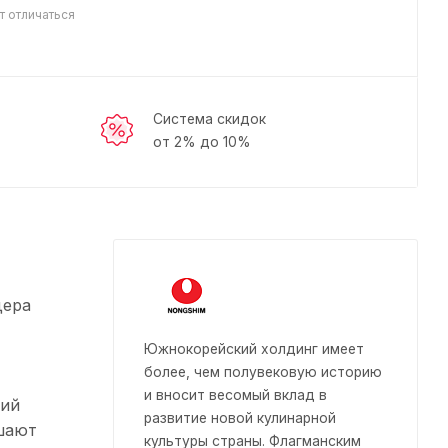
т отличаться
Система скидок
от 2% до 10%
дера
Южнокорейский холдинг имеет
более, чем полувековую историю
и вносит весомый вклад в
ций
развитие новой кулинарной
чшают
культуры страны. Флагманским