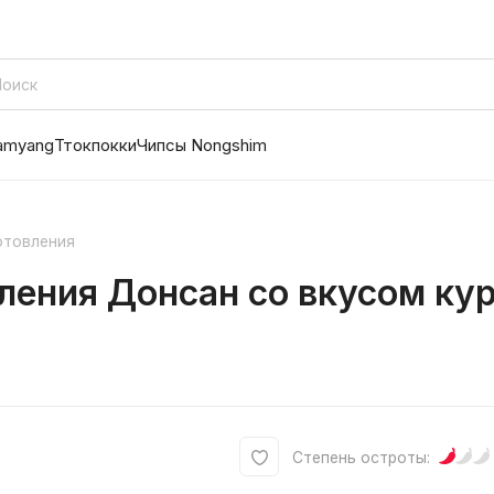
amyang
Ттокпокки
Чипсы Nongshim
отовления
ления Донсан со вкусом ку
Степень остроты: