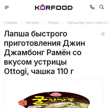
—
—
—
Главная
Каталог
Лапша
Лапша быстрого пригот
Лапша быстрого
приготовления Джин
Джамбонг Рамён со
вкусом устрицы
Ottogi, чашка 110 г