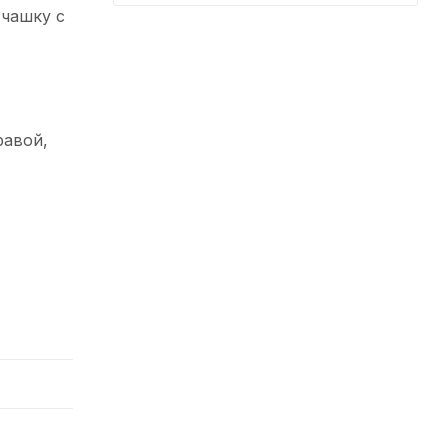
 чашку с
равой,