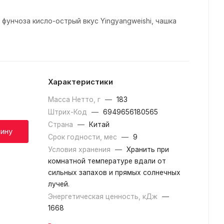
фунчоза кисло-острый вкус Yingyangweishi, чашка
Характеристики
Масса Нетто, г
—
183
Штрих-Код
—
6949656180565
Страна
—
Китай
зину
Срок годности, мес
—
9
Условия хранения
—
Хранить при
комнатной температуре вдали от
сильных запахов и прямых солнечных
лучей.
Энергетическая ценность, кДж
—
1668