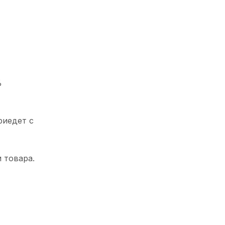
%
риедет с
 товара.