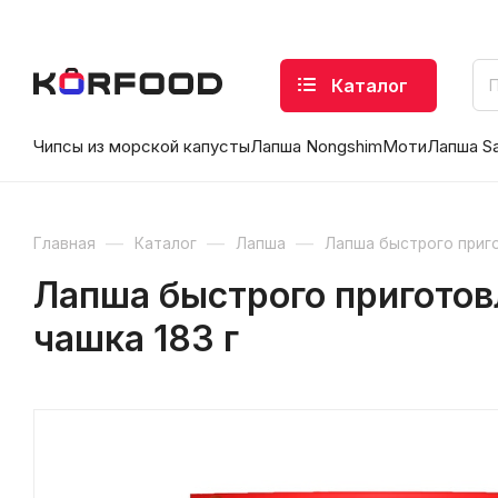
Каталог
Чипсы из морской капусты
Лапша Nongshim
Моти
Лапша S
—
—
—
Главная
Каталог
Лапша
Лапша быстрого приг
Лапша быстрого приготовл
чашка 183 г