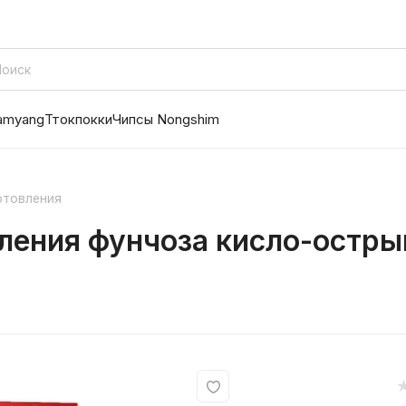
amyang
Ттокпокки
Чипсы Nongshim
отовления
ения фунчоза кисло-острый