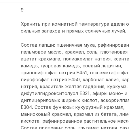
9
Хранить при комнатной температуре вдали о
сильных запахов и прямых солнечных лучей.
Состав лапши: пшеничная мука, рафинирова
пальмовое масло, крахмал, соль, глютеновая 
ацетат крахмала, полиакрилат натрия, ксант
камедь, гуаровая камедь, соевый лецитин,
триполифосфат натрия Е451, гексаметафосфат
пирофосфат натрия Е450, карбонат калия, ка
натрия, краситель желтая гардения, куркума,
дибутилгидрокситолуол Е321, эфиры моно- и
диглицериловых жирных кислот, аскорбилпа
Е304. Состав фунчозы: кукурузный крахмал,
маниоковый крахмал, крахмал из батата, лим
кислота, рафинированное растительное масл
Состав приправы: соль, глутамат натрия, сах