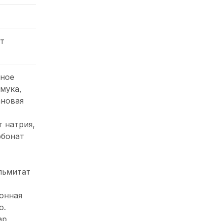
т
нное
мука,
ановая
 натрия,
рбонат
льмитат
онная
о.
ар,