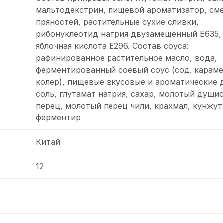
мальтодекстрин, пищевой ароматизатор, см
пряностей, растительные сухие сливки,
рибонуклеотид натрия двузамещенный Е635, 
яблочная кислота Е296. Состав соуса:
рафинированное растительное масло, вода,
ферментированный соевый соус (сод. карам
колер), пищевые вкусовые и ароматические 
соль, глутамат натрия, сахар, молотый души
перец, молотый перец чили, крахмал, кунжут
ферментир
Китай
12