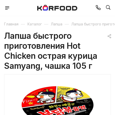
—
—
—
Главная
Каталог
Лапша
Лапша быстрого пригот
Лапша быстрого
приготовления Hot
Chicken острая курица
Samyang, чашка 105 г