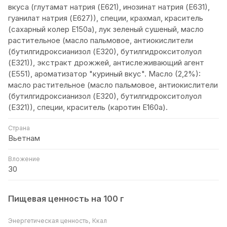
вкуса (глутамат натрия (Е621), инозинат натрия (Е631),
гуанилат натрия (Е627)), специи, крахмал, краситель
(сахарный колер Е150а), лук зеленый сушеный, масло
растительное (масло пальмовое, антиокислители
(бутилгидроксианизол (Е320), бутилгидрокситолуол
(Е321)), экстракт дрожжей, антислеживающий агент
(Е551), ароматизатор "куриный вкус". Масло (2,2%):
масло растительное (масло пальмовое, антиокислители
(бутилгидроксианизол (Е320), бутилгидрокситолуол
(Е321)), специи, краситель (каротин Е160а).
Страна
Вьетнам
Вложение
30
Пищевая ценность на 100 г
Энергетическая ценность, Ккал