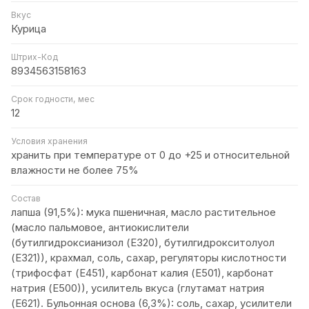
Вкус
Курица
Штрих-Код
8934563158163
Срок годности, мес
12
Условия хранения
хранить при температуре от 0 до +25 и относительной
влажности не более 75%
Состав
лапша (91,5%): мука пшеничная, масло растительное
(масло пальмовое, антиокислители
(бутилгидроксианизол (Е320), бутилгидрокситолуол
(Е321)), крахмал, соль, сахар, регуляторы кислотности
(трифосфат (Е451), карбонат калия (Е501), карбонат
натрия (Е500)), усилитель вкуса (глутамат натрия
(Е621). Бульонная основа (6,3%): соль, сахар, усилители