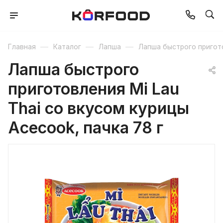
—
—
—
Главная
Каталог
Лапша
Лапша быстрого пригот
Лапша быстрого
приготовления Mi Lau
Thai со вкусом курицы
Acecook, пачка 78 г